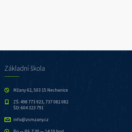
Základní škola
Mžany 62, 503 15 Nechanice
ZŠ: 498 773 923, 737 082 082
ŠD: 604 323 791
info@zsmzany.cz
Po — Pá: 7:30 — 14:10 hod.