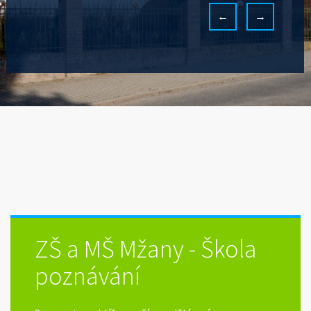
←
→
ZŠ a MŠ Mžany - Škola
poznávání