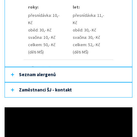
roky:
let:
přesnídávka: 10,-
přesnídávka: 11,-
Kč
Kč
oběd: 30,- Kč
oběd: 30,- Kč
svačina: 10,- Kč
svačina: 30,- Kč
celkem: 50,- Kč
celkem: 52,- Kč
(děti MŠ)
(děti MŠ)
MŠ strávníci
Seznam alergenů
nad 7 let OŠD:
přesnídávka: 12,-
ZŠ Žáci 7-10 let:
Zaměstnanci ŠJ - kontakt
Kč
oběd: 37,- Kč
oběd: 32,- Kč
svačina: 12,- Kč
celkem: 56,- Kč