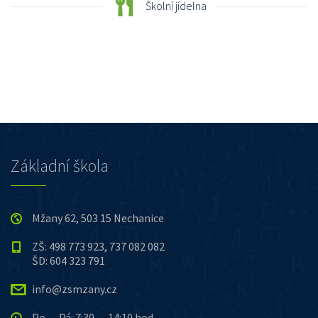
Školní jídelna
Základní škola
Mžany 62, 503 15 Nechanice
ZŠ: 498 773 923, 737 082 082
ŠD: 604 323 791
info@zsmzany.cz
Po — Pá: 7:30 — 14:10 hod.