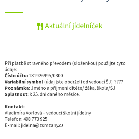
Aktuální jídelníček
Při platbě stravného převodem (složenkou) použijte tyto
údaje:
Číslo účtu:
181926995/0300
Variabilní symbol
(údaj jste obdrželi od vedoucí ŠJ): ????
Poznámka:
Jméno a příjmení dítěte/ žáka, škola/ŠJ
Splatnost:
k 25. dni daného měsíce.
Kontakt:
Vladimíra Vorlová – vedoucí školní jídelny
Telefon: 498 773 925
E-mail: jidelna@zsmzany.cz