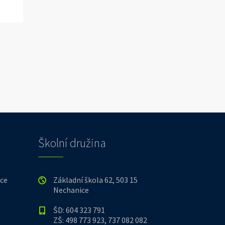
Školní družina
ice
Základní škola 62, 503 15
Nechanice
ŠD: 604 323 791
ZŠ: 498 773 923, 737 082 082