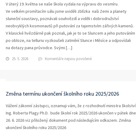
V úterý 19. května se naše škola vydala na výpravu do vesmíru.
Ve velkém promítacím sálu jsme uviděli zblízka naši Zemi a planety
sluneční soustavy, poznávali souhvězdí a viděli i dobrodružství
neobvyklých kosmonautů při putování za tajemstvím zářivých kamenů.
V klasické hvězdárně pak poznali, jak je to se Sluncem a jeho putováním
po obloze, na telluriu vyzkoušeli zatmění Slunce i Měsíce a odpovídali
na dotazy pana průvodce. Svými […]
u
25. 5. 2026
Komentáře nejsou povolené
textu
s
názvem
Hvězdárna
HK2026
Změna termínu ukončení školního roku 2025/2026
Vážení zákonní zástupci, oznamuji vám, že z rozhodnutí ministra školství
Ing. Roberta Plagy Ph.D. bude školní rok 2025/2026 ukončen v pátek dne
26. 6. 2026 viz přiložený dokument pod následujícím odkazem. Změna
ukončení školního roku 2025/2026