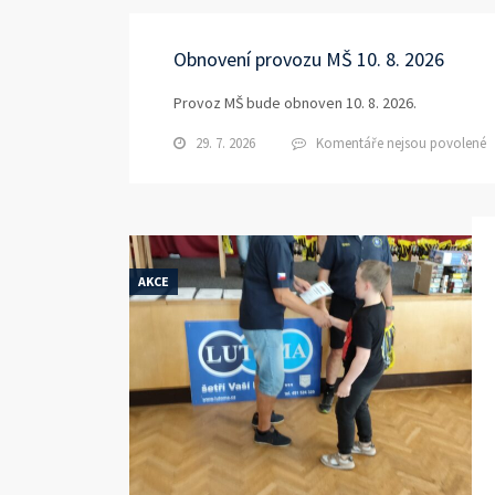
Obnovení provozu MŠ 10. 8. 2026
Provoz MŠ bude obnoven 10. 8. 2026.
u
29. 7. 2026
Komentáře nejsou povolené
t
s
n
O
p
M
AKCE
1