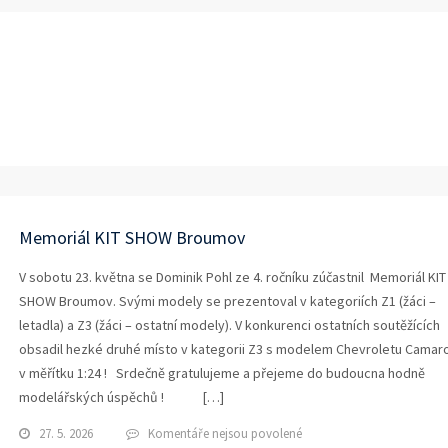
extu
ázvem
bnovení
rovozu
Memoriál KIT SHOW Broumov
Š
0. 8. 2026
V sobotu 23. května se Dominik Pohl ze 4. ročníku zúčastnil Memoriál KIT
SHOW Broumov. Svými modely se prezentoval v kategoriích Z1 (žáci –
letadla) a Z3 (žáci – ostatní modely). V konkurenci ostatních soutěžících
obsadil hezké druhé místo v kategorii Z3 s modelem Chevroletu Camar
v měřítku 1:24 ! Srdečně gratulujeme a přejeme do budoucna hodně
modelářských úspěchů ! […]
u
27. 5. 2026
Komentáře nejsou povolené