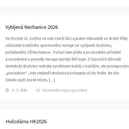
textu
s
názvem
Memoriál
KIT
Vybíjená Nechanice 2026
SHOW
Broumov
Ve čtvrtek 21. května se naši starší žáci a jeden náhradník ze druhé třídy
zúčastnili tradičního sportovního turnaje ve vybíjené družstev,
pořádaného ZŠ Nechanice. Počasí nám přálo a po úvodním přivítání
a seznámení s pravidly turnaje nastaly líté boje. Z časových důvodů
tentokrát družstev nehrála systémem každý s každým, ale postupovým
„pavoukem“ , kde nejlepší družstva postoupila až do finále. Na nás
čekalo opět šesté místo, […]
u
27. 5. 2026
Komentáře nejsou povolené
textu
s
názvem
Vybíjená
Nechanice
Hvězdárna HK2026
2026