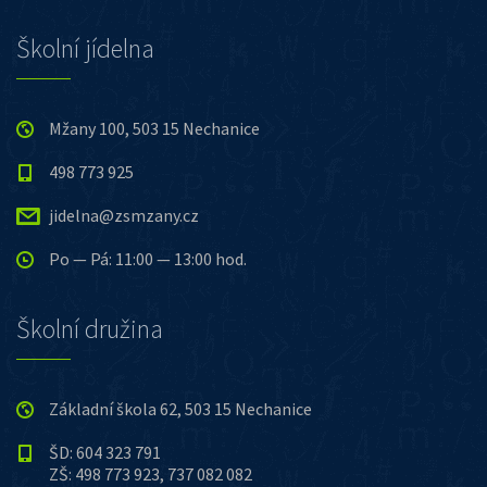
Školní jídelna
Mžany 100, 503 15 Nechanice
498 773 925
jidelna@zsmzany.cz
Po — Pá: 11:00 — 13:00 hod.
Školní družina
Základní škola 62, 503 15 Nechanice
ŠD: 604 323 791
ZŠ: 498 773 923, 737 082 082