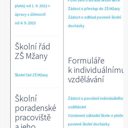
Potvrzení o úhradě školní akce
platný od 1. 9. 2022 +
Žádost o přestup do ZŠ Mžany
úpravy s účinností
Žádost o odklad povinné školní
od 4. 9. 2023
docházky
Školní řád
ZŠ Mžany
Formuláře
k individuálnímu
Školní řád ZŠ Mžany
vzdělávání
Školní
Žádost o povolení individuálního
poradenské
vzdělávání
pracoviště
Oznámení základní škole o plnění
a jeho
povinné školní docházky