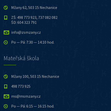
Mžany 62, 503 15 Nechanice
ZŠ: 498 773 923, 737 082 082
ŠD: 604 323 791
info@zsmzany.cz
Po — Pá: 7:30 — 14:10 hod.
Mateřská škola
Mžany 100, 503 15 Nechanice
498 773 925
ms@msmzany.cz
Po — Pá: 6:15 — 16:15 hod.