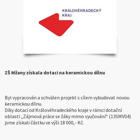
práce
se
žáky
mimo
vyučování
ZŠ Mžany získala dotaci na keramickou dílnu
Byl vypracován a schválen projekt s cílem vybudovat novou
keramickou dílnu.
Díky dotaci od Královéhradeckého kraje v rámci dotační
oblasti „Zájmová práce se žáky mimo vyučování“ (13SMV04)
jsme získali částku ve výši 18 000,- Kč.