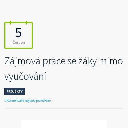
5
Červen
Zájmová práce se žáky mimo
vyučování
PROJEKTY
u
Komentáře nejsou povolené
textu
s
názvem
Zájmová