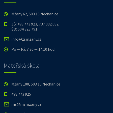
Mžany 62, 503 15 Nechanice
ZŠ: 498 773 923, 737 082 082
ŠD: 604 323 791
info@zsmzany.cz
Po — Pá: 7:30 — 14:10 hod.
Mateřská škola
Mžany 100, 503 15 Nechanice
498 773 925
ms@msmzany.cz