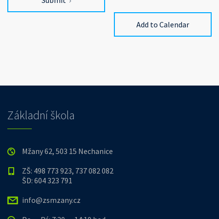
Submit
Add to Calendar
Základní škola
Mžany 62, 503 15 Nechanice
ZŠ: 498 773 923, 737 082 082
ŠD: 604 323 791
info@zsmzany.cz