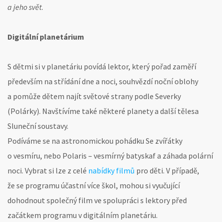
a jeho svět
.
Digitální planetárium
S dětmi si v planetáriu povídá lektor, který pořad zaměří
především na střídání dne a noci, souhvězdí noční oblohy
a pomůže dětem najít světové strany podle Severky
(Polárky). Navštívíme také některé planety a další tělesa
Sluneční soustavy.
Podíváme se na astronomickou pohádku Se zvířátky
o vesmíru, nebo Polaris – vesmírný batyskaf a záhada polární
noci. Vybrat si lze z celé
nabídky filmů
pro děti. V případě,
že se programu účastní více škol, mohou si vyučující
dohodnout společný film ve spolupráci s lektory před
začátkem programu v digitálním planetáriu.