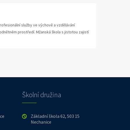
profesionální služby ve výchově a vzdělávání
dnětném prostředí. Mžanská škola s jistotou zajistí
Školní družina
ice
Základní škola 62, 503 15
Nechanice