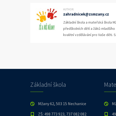
AUTHOR:
zahradnicek@zsmzany.cz
Základní škola a mateřská škola Mž
předškolních dětí a žáků mladšího
kvalitní vzdělávání pro Vaše děti. 
Základní škola
Mate
Mžany 62, 503 15 Nechanice
Mž
ZŠ: 498 773 923, 737 082 082
49