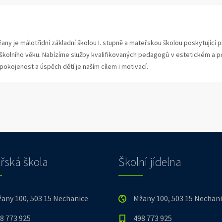
any je málotřídní základní školou I. stupně a mateřskou školou poskytující 
 školního věku. Nabízíme služby kvalifikovaných pedagogů v estetickém a po
Spokojenost a úspěch dětí je naším cílem i motivací.
řská škola
Školní jídelna
any 100, 503 15 Nechanice
Mžany 100, 503 15 Nechan
8 773 925
498 773 925