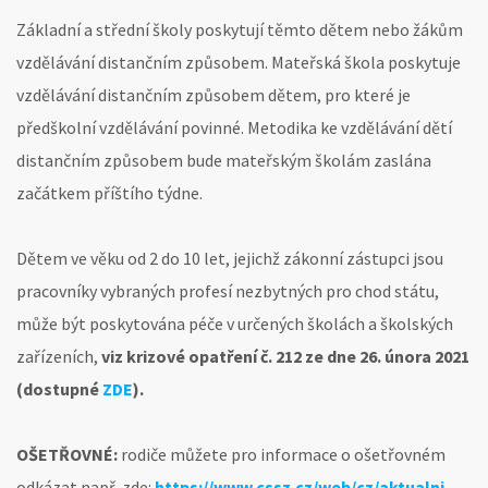
Základní a střední školy poskytují těmto dětem nebo žákům
vzdělávání distančním způsobem. Mateřská škola poskytuje
vzdělávání distančním způsobem dětem, pro které je
předškolní vzdělávání povinné. Metodika ke vzdělávání dětí
distančním způsobem bude mateřským školám zaslána
začátkem příštího týdne.
Dětem ve věku od 2 do 10 let, jejichž zákonní zástupci jsou
pracovníky vybraných profesí nezbytných pro chod státu,
může být poskytována péče v určených školách a školských
zařízeních,
viz krizové opatření č. 212 ze dne 26. února 2021
(dostupné
ZDE
).
OŠETŘOVNÉ:
rodiče můžete pro informace o ošetřovném
odkázat např. zde:
https://www.cssz.cz/web/cz/aktualni-