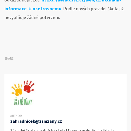
informace-k-osetrovnemu
. Podle nových pravidel škola již
nevyplňuje žádné potvrzení.
SHARE
AUTHOR:
zahradnicek@zsmzany.cz
Základní škola a mateřská škola Mžany je málotřídní základní