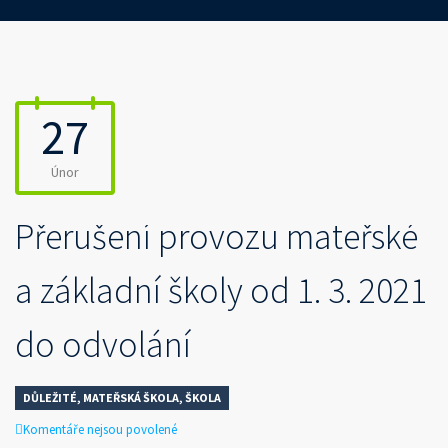
27
Únor
Přerušení provozu mateřské
a základní školy od 1. 3. 2021
do odvolání
DŮLEŽITÉ
,
MATEŘSKÁ ŠKOLA
,
ŠKOLA
u
Komentáře nejsou povolené