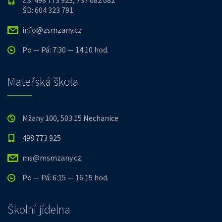
ZŠ: 498 773 923, 737 082 082
ŠD: 604 323 791
info@zsmzany.cz
Po — Pá: 7:30 — 14:10 hod.
Mateřská škola
Mžany 100, 503 15 Nechanice
498 773 925
ms@msmzany.cz
Po — Pá: 6:15 — 16:15 hod.
Školní jídelna