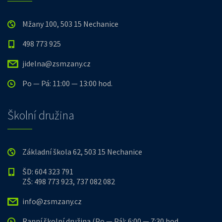
Mžany 100, 503 15 Nechanice
498 773 925
jidelna@zsmzany.cz
Po — Pá: 11:00 — 13:00 hod.
Školní družina
Základní škola 62, 503 15 Nechanice
ŠD: 604 323 791
ZŠ: 498 773 923, 737 082 082
info@zsmzany.cz
Ranní školní družina (Po — Pá): 6:00 — 7:30 hod.