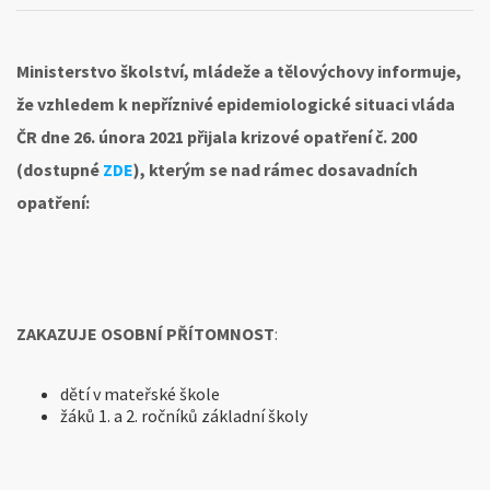
textu
s
názvem
Přerušení
Ministerstvo školství, mládeže a tělovýchovy informuje,
provozu
že vzhledem k nepříznivé epidemiologické situaci vláda
mateřské
a základní
ČR dne 26. února 2021 přijala krizové opatření č. 200
školy
(dostupné
ZDE
), kterým se nad rámec dosavadních
od 1. 3. 2021
do odvolání
opatření:
ZAKAZUJE OSOBNÍ PŘÍTOMNOST
:
dětí v mateřské škole
žáků 1. a 2. ročníků základní školy