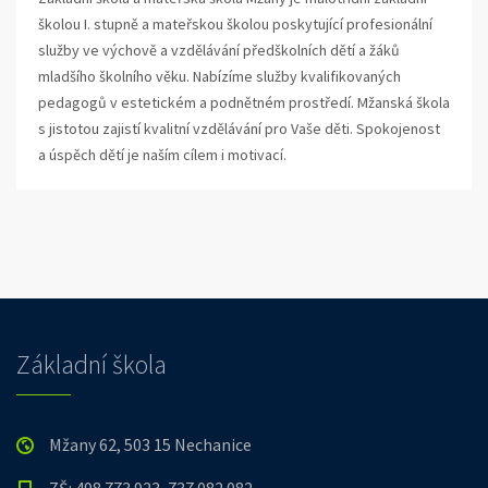
školou I. stupně a mateřskou školou poskytující profesionální
služby ve výchově a vzdělávání předškolních dětí a žáků
mladšího školního věku. Nabízíme služby kvalifikovaných
pedagogů v estetickém a podnětném prostředí. Mžanská škola
s jistotou zajistí kvalitní vzdělávání pro Vaše děti. Spokojenost
a úspěch dětí je naším cílem i motivací.
Základní škola
Mžany 62, 503 15 Nechanice