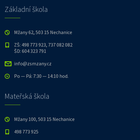
Základní škola
Mžany 62, 503 15 Nechanice
ZŠ: 498 773 923, 737 082 082
ŠD: 604 323 791
info@zsmzany.cz
Po — Pá: 7:30 — 14:10 hod.
Mateřská škola
Mžany 100, 503 15 Nechanice
498 773 925