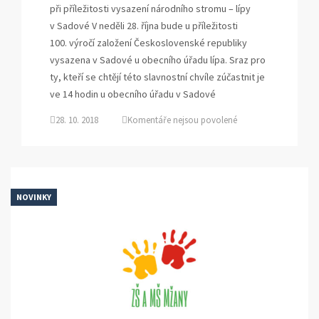
při příležitosti vysazení národního stromu – lípy
v Sadové V neděli 28. října bude u příležitosti
100. výročí založení Československé republiky
vysazena v Sadové u obecního úřadu lípa. Sraz pro
ty, kteří se chtějí této slavnostní chvíle zúčastnit je
ve 14 hodin u obecního úřadu v Sadové
u
28. 10. 2018
Komentáře nejsou povolené
textu
s
názvem
100
let
NOVINKY
Československa
–
vystoupení
žáků
+
výsadba
lípy
republiky