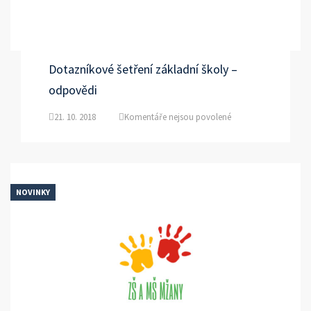
Dotazníkové šetření základní školy –
odpovědi
u
21. 10. 2018
Komentáře nejsou povolené
textu
s
názvem
Dotazníkové
šetření
NOVINKY
základní
školy
–
odpovědi